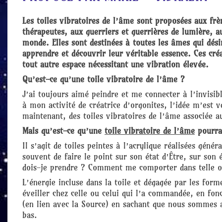
Les toiles vibratoires de l’âme sont proposées aux frè
thérapeutes, aux guerriers et guerrières de lumière, a
monde. Elles sont destinées à toutes les âmes qui dési
apprendre et découvrir leur véritable essence. Ces cré
tout autre espace nécessitant une vibration élevée.
Q
u’est-ce qu’une toile vibratoire de l’âme ?
J’ai toujours aimé peindre et me connecter à l’invisib
à mon activité de créatrice d’orgonites, l’idée m’est
maintenant, des toiles vibratoires de l’âme associée a
Mais qu’est-ce qu’une
toile vibratoire de l’âme
pourra
Il s’agit de toiles peintes à l’acrylique réalisées gén
souvent de faire le point sur son état d’Être, sur son 
dois-je prendre ? Comment me comporter dans telle ou 
L’énergie incluse dans la toile et dégagée par les form
éveiller chez celle ou celui qui l’a commandée, en fon
(en lien avec la Source) en sachant que nous sommes av
bas.