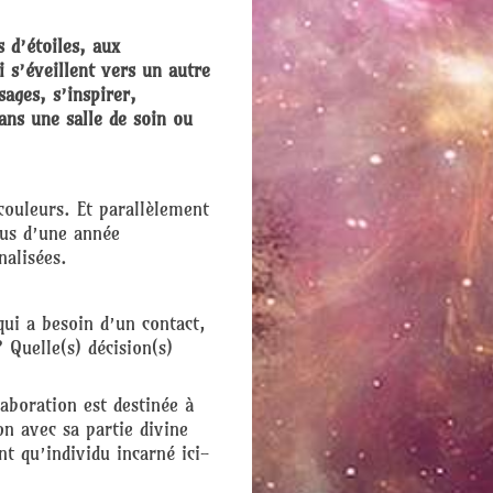
 d’étoiles, aux
i s’éveillent vers un autre
ages, s’inspirer,
ans une salle de soin ou
couleurs. Et parallèlement
lus d’une année
nalisées.
qui a besoin d’un contact,
 Quelle(s) décision(s)
laboration est destinée à
on avec sa partie divine
t qu’individu incarné ici-