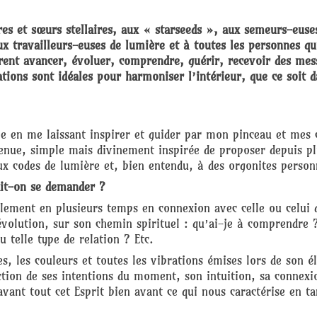
res et sœurs stellaires, aux « starseeds », aux semeurs-euses
ux travailleurs-euses de lumière et à toutes les personnes qu
rent avancer, évoluer, comprendre, guérir, recevoir des mess
ations sont idéales pour harmoniser l’intérieur, que ce soit d
le en me laissant inspirer et guider par mon pinceau et mes 
 venue, simple mais divinement inspirée de proposer depuis p
ux codes de lumière et, bien entendu, à des orgonites person
it-on se demander ?
éralement en plusieurs temps en connexion avec celle ou celui 
évolution, sur son chemin spirituel : qu’ai-je à comprendre ?
telle type de relation ? Etc.
es, les couleurs et toutes les vibrations émises lors de son é
ction de ses intentions du moment, son intuition, sa connexi
ant tout cet Esprit bien avant ce qui nous caractérise en tan