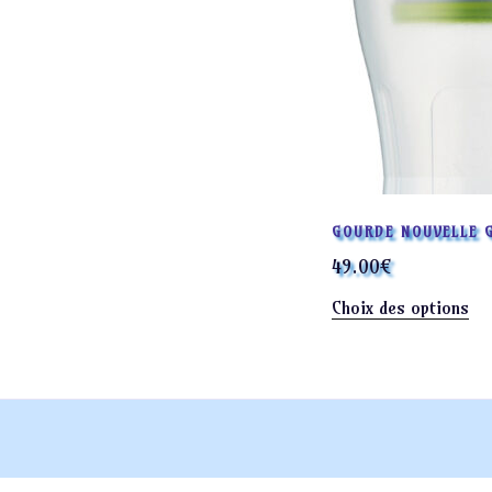
GOURDE NOUVELLE 
49.00
€
Ce
Choix des options
pr
a
plu
var
Le
op
pe