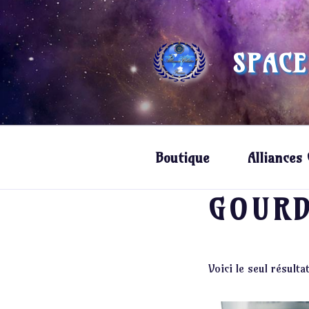
Aller
au
contenu
SPACE
principal
Boutique
Alliances 
GOURD
Voici le seul résulta