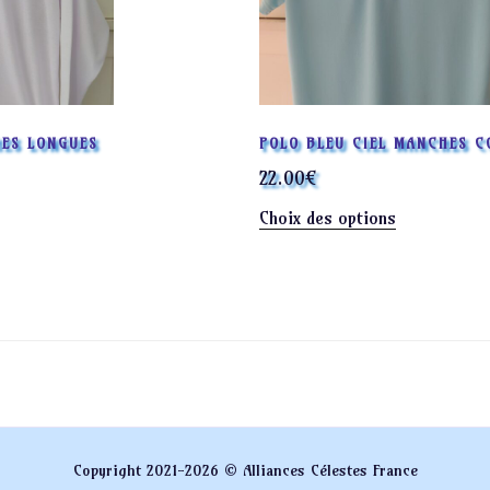
peuvent
être
choisies
sur
la
ES LONGUES
POLO BLEU CIEL MANCHES C
page
du
22.00
€
produit
Ce
Choix des options
oduit
produit
a
sieurs
plusieurs
iations.
variations.
s
Les
tions
options
uvent
peuvent
e
être
isies
choisies
Copyright 2021-2026 © Alliances Célestes France
r
sur