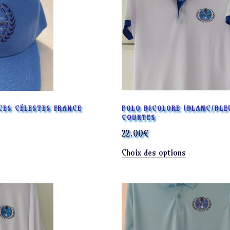
POLO BICOLORE (BLANC/BLE
CES CÉLESTES FRANCE
COURTES
22.00
€
Ce
Choix des options
produit
a
plusieurs
variations.
Les
options