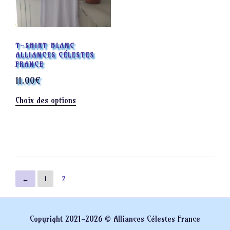
T-SHIRT BLANC
ALLIANCES CÉLESTES
FRANCE
11.00
€
Ce
Choix des options
produit
a
plusieurs
variations.
Les
options
←
1
2
peuvent
être
choisies
Copyright 2021-2026 © Alliances Célestes France
sur